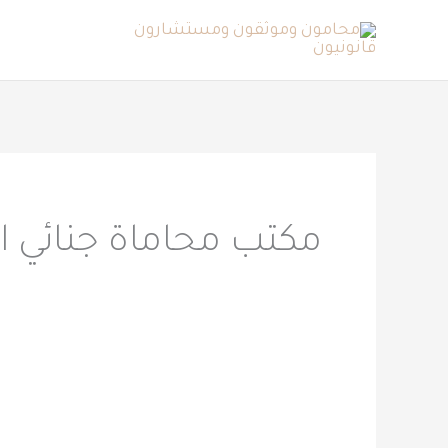
خطي
لى
لمحتوى
مكتب محاماة جنائي ال
محامي
جنائي