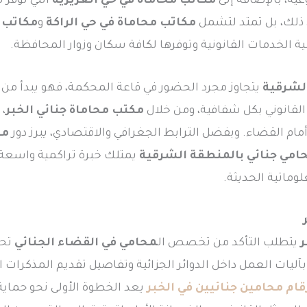
ية، بالإضافة إلى
مكاتب محاماة في حي العزيزية
التي توفر 
ى ذلك، بل تمتد لتشمل
مكاتب محاماة في حي الراكة
و
مكاتب م
الخدمات القانونية وتوفرها لكافة سكان وزوار المحافظة.
الشرقية
يتجاوز مجرد الحضور في قاعة المحكمة، فهو يبدأ من 
لقانوني بكل شفافية، ومن خلال
مكتب محاماة جنائي الخبر
، 
ة أمام القضاء. وبفضل الترابط الجغرافي والاقتصادي، يبرز دور
مح
امي جنائي بالمنطقة الشرقية
يمتلك خبرة تراكمية واسعة ف
وماتية الحديثة.
ر
يتطلب التأكد من تخصص ال
محامي في القضاء الجنائي
تحد
ة بآليات العمل داخل الدوائر الجزائية وتفاصيل تقديم المذكرات ال
قام محامين جنائيين في الخبر
يعد الخطوة الأولى نحو حماي