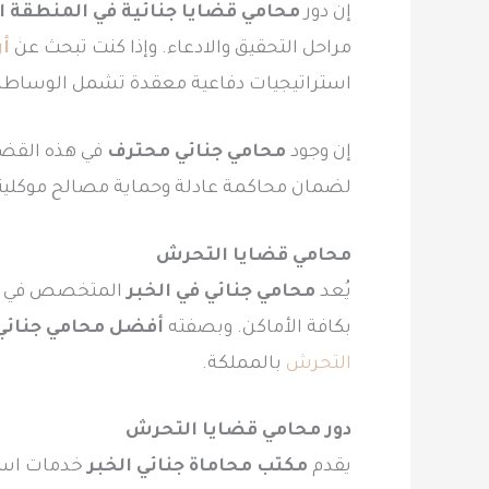
إن دور
محامي قضايا جنائية في المنطقة 
مراحل التحقيق والادعاء. وإذا كنت تبحث عن
أر
استراتيجيات دفاعية معقدة تشمل الوساطة 
إن وجود
محامي جنائي محترف
في هذه القضاي
لضمان محاكمة عادلة وحماية مصالح موكلينا
محامي قضايا التحرش
يُعد
محامي جنائي في الخبر
المتخصص في
بكافة الأماكن. وبصفته
أفضل محامي جنائي 
التحرش
بالمملكة.
دور محامي قضايا التحرش
يقدم
مكتب محاماة جنائي الخبر
خدمات استث