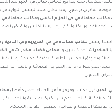
عية متكاملة، حيث يبدأ دور
محامي جنائي في الخبر
منذ اللحظا
وقفه القانوني بوضوح. يمتد نطاق عملنا ليشمل التواجد في ك
مكاتب محاماة في حي الحزام الذهبي
و
مكاتب محاماة في ح
ن أوجه القصور القانونية في إجراءات التفتيش والقبض لضما
واسعًا يشمل
مكاتب محاماة في حي العزيزية وحي البادية و
 المخدرات
تحديدًا، يبرز دور
محامي قضايا مخدرات في الخب
 الترويج وفق المعايير النظامية الدقيقة، مع بحث إمكانية الاست
اتيجية دفاع متوازنة تراعي السوابق القضائية والاعتبارات الت
ركزه القانوني.
 الخبر
، فإن مكتبنا يوفر فريقاً من الخبراء يعمل كأفضل
محامي
نتائج القضائية. نحن ندمج بين الخبرة الميدانية والتحول الذك
التي تفرضها الأنظمة والقوانين المعمول بها في المملكة.