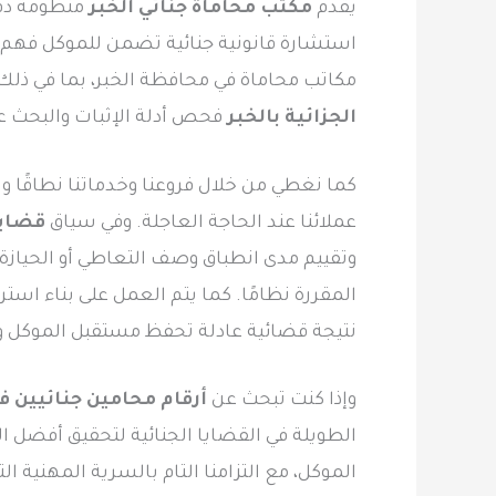
يقدم
مكتب محاماة جنائي الخبر
منظومة دفا
استشارة قانونية جنائية تضمن للموكل فهم م
مكاتب محاماة في محافظة الخبر، بما في ذلك
الجزائية بالخبر
فحص أدلة الإثبات والبحث ع
كما نغطي من خلال فروعنا وخدماتنا نطاقًا 
عملائنا عند الحاجة العاجلة. وفي سياق
قضايا
وتقييم مدى انطباق وصف التعاطي أو الحيازة أو
المقررة نظامًا. كما يتم العمل على بناء استر
نتيجة قضائية عادلة تحفظ مستقبل الموكل وم
وإذا كنت تبحث عن
أرقام محامين جنائيين في
الطويلة في القضايا الجنائية لتحقيق أفضل ال
الموكل، مع التزامنا التام بالسرية المهنية 