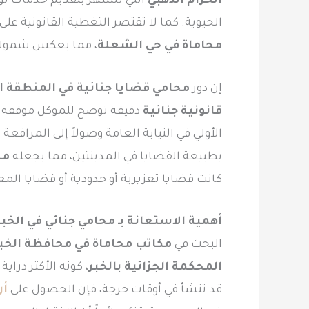
الحزام الذهبي
التي تشتهر بتقديم خدمات نوع
الحيوية. كما لا تقتصر التغطية القانونية عل
محاماة في حي الشعلة
، مما يعكس شمولية 
إن دور
محامي قضايا جنائية في المنطقة 
قانونية جنائية
دقيقة توضح للموكل موقفه ا
الأولي في النيابة العامة وصولاً إلى المرافع
بطبيعة القضايا في المدينتين، مما يجعله
مح
كانت قضايا تعزيرية أو حدودية أو قضايا المعل
أهمية الاستعانة بـ محامي جنائي في الخبر
البحث في
مكاتب محاماة في محافظة الخب
المحكمة الجزائية بالخبر
، كونه الأكثر دراي
قد تنشأ في أوقات حرجة، فإن الحصول على
أر