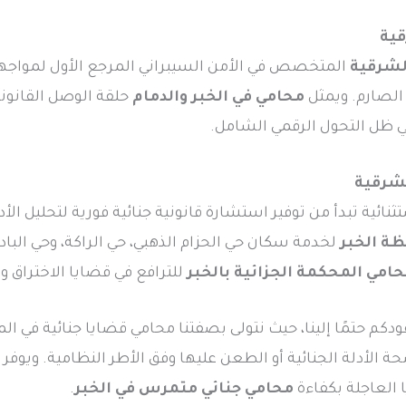
قية
لشرقية
المتخصص في الأمن السيبراني المرجع الأول لمواجهة ا
 الصارم. ويمثل
محامي في الخبر والدمام
حلقة الوصل القانون
ظل التحول الرقمي الشامل.
لشرقية
ائية تبدأ من توفير استشارة قانونية جنائية فورية لتحليل الأد
ظة الخبر
لخدمة سكان حي الحزام الذهبي، حي الراكة، وحي الباد
امي المحكمة الجزائية بالخبر
للترافع في قضايا الاختراق و
ودكم حتمًا إلينا، حيث نتولى بصفتنا محامي قضايا جنائية في ا
الأدلة الجنائية أو الطعن عليها وفق الأطر النظامية. ويوفر 
 العاجلة بكفاءة
محامي جنائي متمرس في الخبر
.