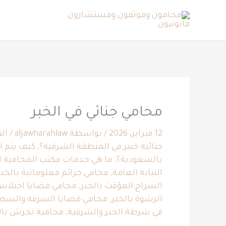
خطي
لى
لمحتوى
محامي جنائي في الخبر
12 فبراير، 2026
/ بواسطة
aljawharahlaw
/
الق
جنائية خبير في المنطقة الشرقية؟
,
كيف يتم ال
بالسعودية؟
,
ما هي خدمات مكتب المحامية الج
النيابة العامة
,
محامي جرائم معلوماتية بالخبر
السراح المؤقت بالخبر
,
محامي قضايا اختلاس 
الرشوة بالخبر
,
محامي قضايا السرقة والسطو
في شرطة الخبر والشرقية
,
محامية تحرش بال